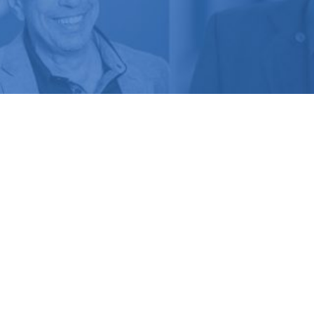
mai 13, 2022
Nous sommes ravis d’annoncer que B+H figure parmi les
100 meilleurs bureaux d’architecture d’intérieur du monde
dans l’enquête mondiale
Interior Design Magazine
Top
Giants 2022. Cette enquête annuelle, menée par l’équipe de
recherche d’Interior Design Magazine, examine les
tendances et les bouleversements qui façonnent notre
marché d’aujourd’hui. Cette année, B+H a gravi 15 points,
passant de 57 à 42, ce qui nous place dans le top 50 des
firmes au niveau mondial.