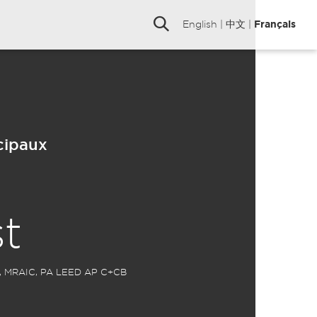
English
|
中文
|
Français
cipaux
t
OAA, MRAIC, PA LEED AP C+CB