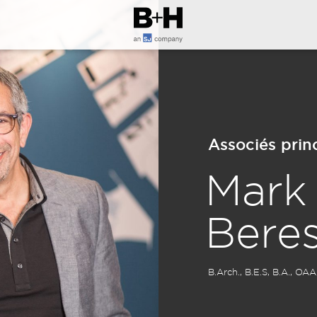
Associés prin
Mark
Beres
B.Arch., B.E.S, B.A., 