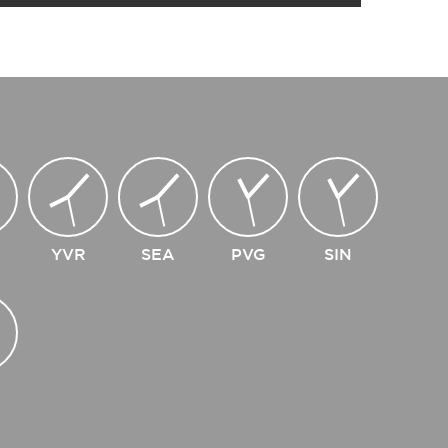
YVR
SEA
PVG
SIN