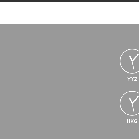
YYZ
HKG