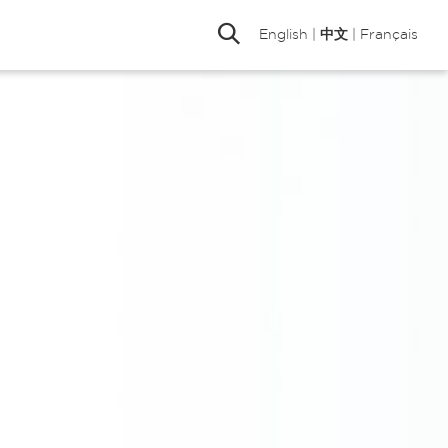
English
|
中文
|
Français