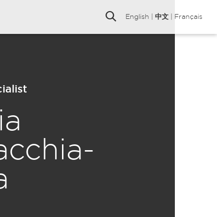
English
|
中文
|
Français
ialist
ia
acchia-
a