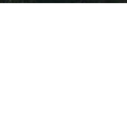
B+H, 3XN et Zhubo
Design ont été
sélectionnés pour la
conception du nouveau
Musée d’histoire naturelle
de Shenzhen
novembre 25, 2020
Le consortium a remporté la première place d’un
concours international qui a attiré plus de 70 propositions
à travers le monde entier. Quinze équipes ont été
sélectionnées pour la phase d’appel d’offres, représentant