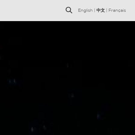
English
|
中文
|
Français