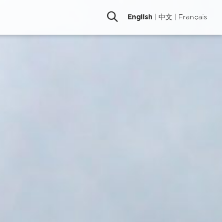
English
|
中文
|
Français