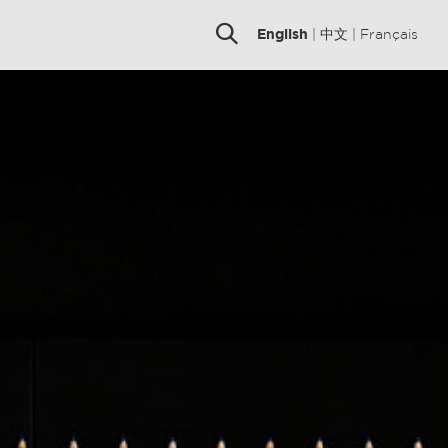
English
|
中文
|
Français