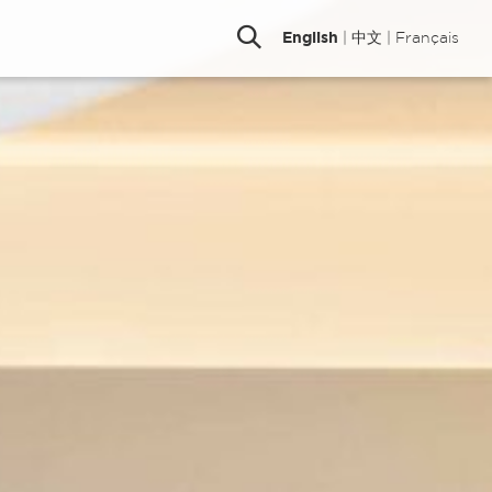
English
|
中文
|
Français