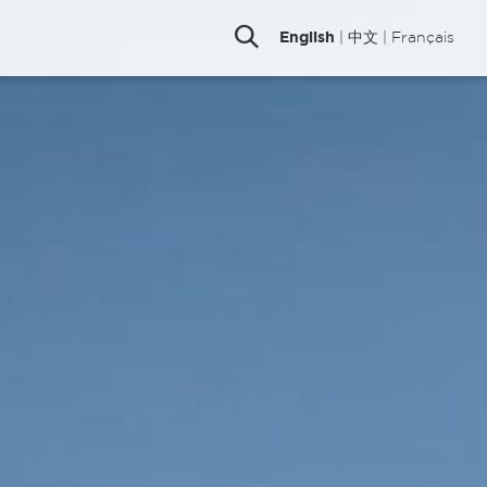
English
|
中文
|
Français