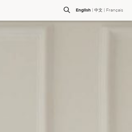
English
|
中文
|
Français