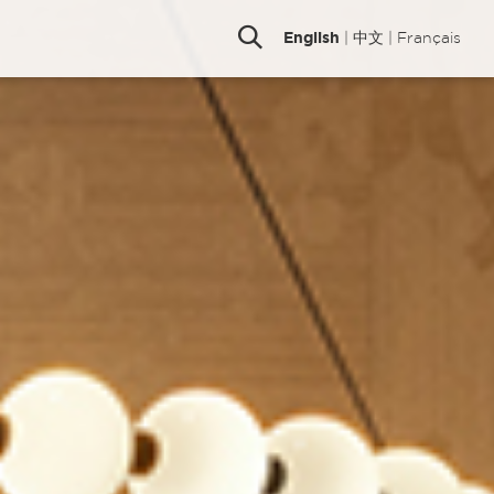
English
|
中文
|
Français