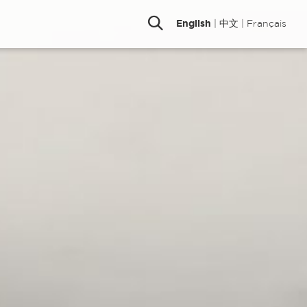
English
|
中文
|
Français