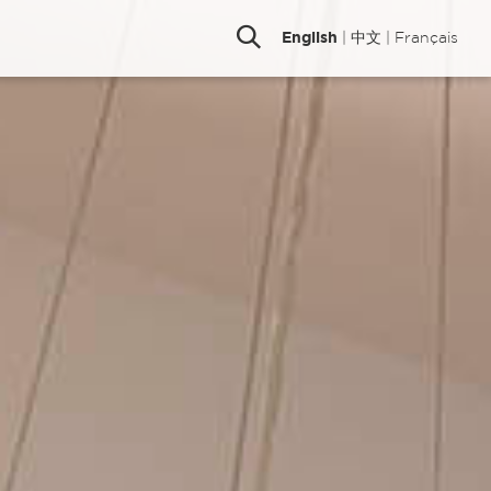
English
|
中文
|
Français