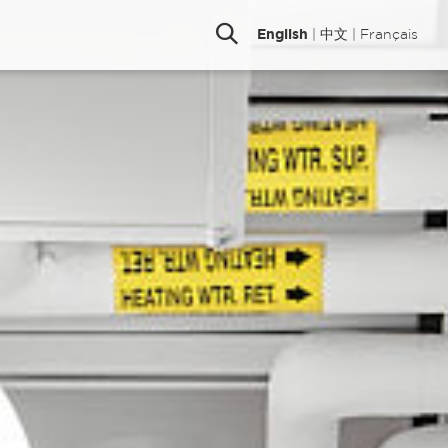
English
|
中文
|
Français