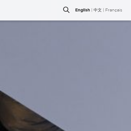
English
|
中文
|
Français